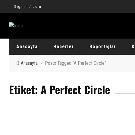
Sign in / Join
Anasayfa
Haberler
Röportajlar
K
Anasayfa
›
Posts Tagged "A Perfect Circle"
Yerli Röportaj
Al
Etiket: A Perfect Circle
Yabancı Röportaj
De