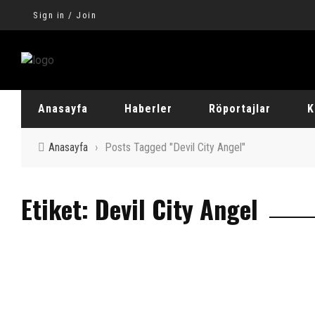
Sign in / Join
Anasayfa
Haberler
Röportajlar
K
Anasayfa
›
Posts Tagged "Devil City Angel"
Yerli Röportaj
Al
Etiket: Devil City Angel
Yabancı Röportaj
De
Ha