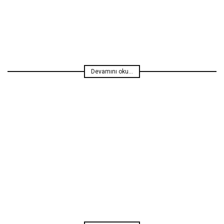
Devamını oku...
Haberler
Özgür Özçınar