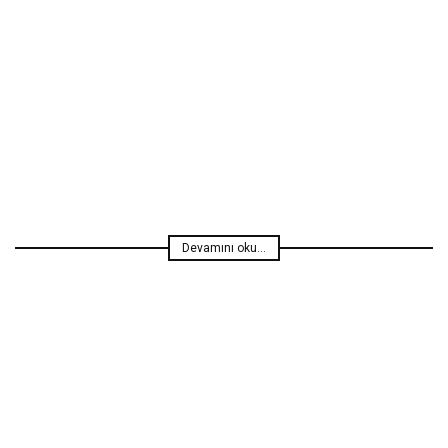
Haberler
Özgür Özçınar
Devamını oku...
Haberler
Özgür Özçınar