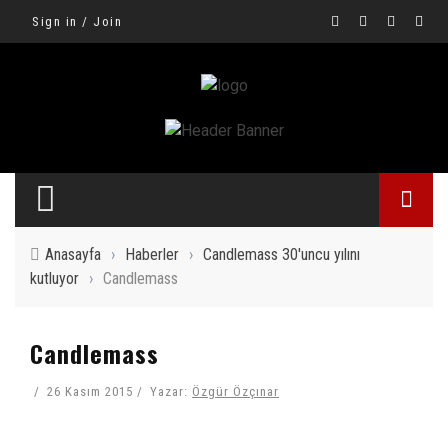
Sign in / Join
Anasayfa
›
Haberler
›
Candlemass 30'uncu yılını
kutluyor
›
Candlemass
Candlemass
26 Kasım 2015
Yazar:
Özgür Özçınar