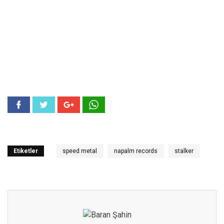
Etiketler
speed metal
napalm records
stalker