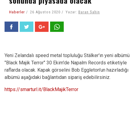
sonunda piyasada olacak
Haberler
26 Ağustos 2020
Yazar:
Baran Şahin
Yeni Zelandalı speed metal topluluğu Stälker'ın yeni albümü
"Black Majik Terror" 30 Ekim'de Napalm Records etiketiyle
raflarda olacak. Kapak görselini Bob Eggleton'un hazırladığı
albümü aşağıdaki bağlantıdan sipariş edebilirsiniz.
https://smarturl.it/BlackMajikTerror