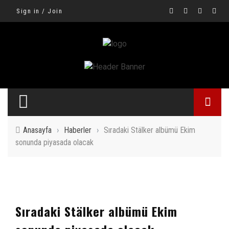
Sign in / Join
Anasayfa
›
Haberler
›
Sıradaki Stälker albümü Ekim
sonunda piyasada olacak
Sıradaki Stälker albümü Ekim