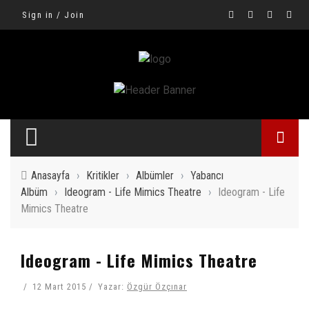
Sign in / Join
Anasayfa
›
Kritikler
›
Albümler
›
Yabancı
Albüm
›
Ideogram - Life Mimics Theatre
›
Ideogram - Life
Mimics Theatre
Ideogram - Life Mimics Theatre
12 Mart 2015
Yazar:
Özgür Özçınar