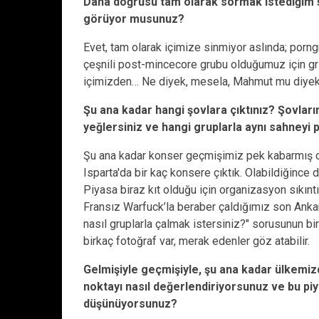
Daha doğrusu tam olarak sormak istediğim ş
görüyor musunuz?
Evet, tam olarak içimize sinmiyor aslında; porng
çeşnili post-mincecore grubu olduğumuz için gr
içimizden… Ne diyek, mesela, Mahmut mu diye
Şu ana kadar hangi şovlara çıktınız? Şovları
yeğlersiniz ve hangi gruplarla aynı sahneyi 
Şu ana kadar konser geçmişimiz pek kabarmış d
Isparta'da bir kaç konsere çıktık. Olabildiğinc
Piyasa biraz kıt olduğu için organizasyon sıkı
Fransız Warfuck’la beraber çaldığımız son Ankar
nasıl gruplarla çalmak istersiniz?" sorusunun bi
birkaç fotoğraf var, merak edenler göz atabilir.
Gelmişiyle geçmişiyle, şu ana kadar ülkemizd
noktayı nasıl değerlendiriyorsunuz ve bu piy
düşünüyorsunuz?