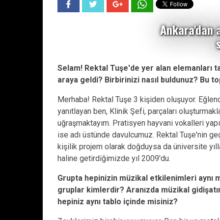
Ankara'dan 
s
Selam! Rektal Tuşe'de yer alan elemanları ta
araya geldi? Birbirinizi nasıl buldunuz? Bu t
Merhaba! Rektal Tuşe 3 kişiden oluşuyor. Eğlenc
yanıtlayan ben, Klinik Şefi, parçaları oluşturmak
uğraşmaktayım. Pratisyen hayvani vokalleri yap
ise adı üstünde davulcumuz. Rektal Tuşe'nin ge
kişilik projem olarak doğduysa da üniversite yıll
haline getirdiğimizde yıl 2009'du.
Grupta hepinizin müzikal etkilenimleri aynı
gruplar kimlerdir? Aranızda müzikal gidişat
hepiniz aynı tablo içinde misiniz?