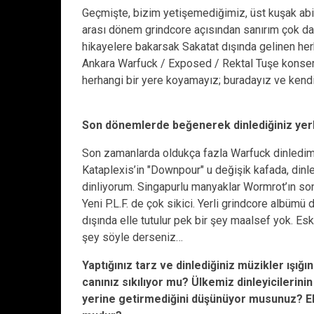
Geçmişte, bizim yetişemediğimiz, üst kuşak abil
arası dönem grindcore açısından sanırım çok dah
hikayelere bakarsak Sakatat dışında gelinen he
Ankara Warfuck / Exposed / Rektal Tuşe konseri
herhangi bir yere koyamayız; buradayız ve kendi
Son dönemlerde beğenerek dinlediğiniz yerli
Son zamanlarda oldukça fazla Warfuck dinledim. 
Kataplexis’in "Downpour" u değişik kafada, dinle
dinliyorum. Singapurlu manyaklar Wormrot’ın son 
Yeni P.L.F. de çok sikici. Yerli grindcore albüm
dışında elle tutulur pek bir şey maalsef yok. Esk
şey söyle derseniz…
Yaptığınız tarz ve dinlediğiniz müzikler ışığ
canınız sıkılıyor mu? Ülkemiz dinleyicilerin
yerine getirmediğini düşünüyor musunuz? Ek