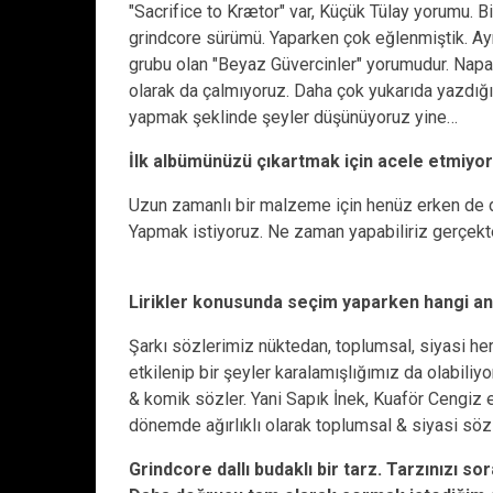
"Sacrifice to Krætor" var, Küçük Tülay yorumu. B
grindcore sürümü. Yaparken çok eğlenmiştik. Aynı 
grubu olan "Beyaz Güvercinler" yorumudur. Napal
olarak da çalmıyoruz. Daha çok yukarıda yazdığı
yapmak şeklinde şeyler düşünüyoruz yine…
İlk albümünüzü çıkartmak için acele etmiyo
Uzun zamanlı bir malzeme için henüz erken de
Yapmak istiyoruz. Ne zaman yapabiliriz gerçekt
Lirikler konusunda seçim yaparken hangi an
Şarkı sözlerimiz nüktedan, toplumsal, siyasi her
etkilenip bir şeyler karalamışlığımız da olabiliy
& komik sözler. Yani Sapık İnek, Kuaför Cengiz 
dönemde ağırlıklı olarak toplumsal & siyasi söz
Grindcore dallı budaklı bir tarz. Tarzınızı s