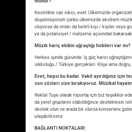
mudur?
Kesinlikle can sıkıcı, evet. Ülkemizde organizat
düşünmüyorum çünkü ülkemizde ekstrem müzik or
oluyorsa da onları da belirli kişi / kişiler veya g
ya da potansiyel / malzeme açısından bakarsak
Müzik hariç ekibin uğraştığı hobileri var m
Herkes işinde gücünde. İş güç harici uğraştığı
sikkoluğu / Türkiye gerçekleri. Klişe ama doğru
Evet, hepsi bu kadar. Vakit ayırdığınız için 
son sözleri size bırakıyoruz. Müzikal hayatın
Rektal Tuşe olarak röportaj için biz teşekkür e
da yerel gruplarını olabildiğince desteklesin ist
destek olun ve arada bir olursa konserlere gidi
ulaşabilirsiniz.
BAĞLANTI NOKTALARI: