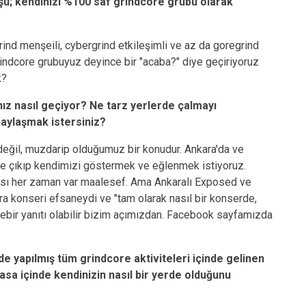
u; kendinizi %100 saf grindcore grubu olarak
rind menşeili, cybergrind etkileşimli ve az da goregrind
indcore grubuyuz deyince bir "acaba?" diye geçiriyoruz
k?
nız nasıl geçiyor? Ne tarz yerlerde çalmayı
paylaşmak istersiniz?
eğil, muzdarip olduğumuz bir konudur. Ankara'da ve
e de çıkıp kendimizi göstermek ve eğlenmek istiyoruz.
ntısı her zaman var maalesef. Ama Ankaralı Exposed ve
a konseri efsaneydi ve "tam olarak nasıl bir konserde,
rebir yanıtı olabilir bizim açımızdan. Facebook sayfamızda
e yapılmış tüm grindcore aktiviteleri içinde gelinen
asa içinde kendinizin nasıl bir yerde olduğunu