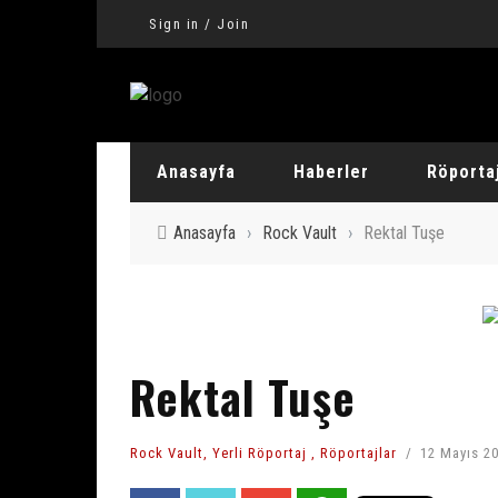
Sign in / Join
Anasayfa
Haberler
Röportaj
Anasayfa
›
Rock Vault
›
Rektal Tuşe
Yerli Röpor
Yabancı Rö
Rektal Tuşe
Rock Vault
,
Yerli Röportaj
,
Röportajlar
12 Mayıs 2