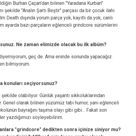
ildiğin Burhan Çaçan'dan bilinen "Yaradana Kurban"
şekilde "Analın Şartı Beştir" parçası da bir çocuk ilahi
m Death dışında yorum parça yok, kayıtlı da yok, canlı
m ayarda bazı parçaların eğlenceli grindcore sürümlerini
rsunuz. Ne zaman elimizde olacak bu ilk albüm?
 diyemiyorum, geç de. Ama eninde sonunda yapacağız.
en bilmiyorum.
a konuları seçiyorsunuz?
 şekilde olabiliyor. Günlük yaşantı sikkoluklarından
or. Genel olarak bilinen yüzümüz tabi humor, yani eğlenceli
ekolünün bayrağını taşıma olayı gibi gibi… Fakat son
ler yazdığımızı söyleyebilirim.
oranlara "grindcore" dedikten sonra içinize siniyor mu?