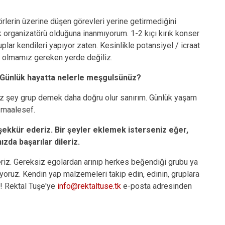
örlerin üzerine düşen görevleri yerine getirmediğini
ganizatörü olduğuna inanmıyorum. 1-2 kıçı kırık konser
ruplar kendileri yapıyor zaten. Kesinlikle potansiyel / icraat
 olmamız gereken yerde değiliz.
ı? Günlük hayatta nelerle meşgulsünüz?
mız şey grup demek daha doğru olur sanırım. Günlük yaşam
, maalesef.
teşekkür ederiz. Bir şeyler eklemek isterseniz eğer,
ızda başarılar dileriz.
deriz. Gereksiz egolardan arınıp herkes beğendiği grubu ya
iyoruz. Kendin yap malzemeleri takip edin, edinin, gruplara
n! Rektal Tuşe'ye
info@rektaltuse.tk
e-posta adresinden