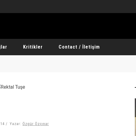
lar
Kritikler
Contact / İletişim
taj
Albümler
portaj
Demo & EP
014
Yazar:
Özgür Özçınar