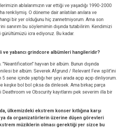
erimizin ablalarımızın var ettiği ve yaşadığı 1990-2000
a renkliymiş. O döneme dair anlatılan anılara ve
rhangi bir yer olduğunu hiç zannetmiyorum. Ama son
ni sanırım bu söylemimin dışında tutabilirim. Kendimizi
 gürültümüzü icra ediyoruz. Bu kadar.
 ve yabancı grindcore albümleri hangileridir?
"Neantification" hayvan bir albüm. Bunun dışında
nilesi bir albüm. Severek Afgrund / Relevant Few split'ini
5 sene içinde yaptığı her şeyi arada açıp açıp dinliyorum.
ü de keşke bol bol çıksa da dinlesek. Ama birkaç parça
i Deathroom ve Obscurity kayıtlarını pek severim illa bir
ında, ülkemizdeki ekstrem konser kıtlığına karşı
in ya da organizatörlerin üzerine düşen görevleri
strem müziklerin olması gerektiği yer sizce bu