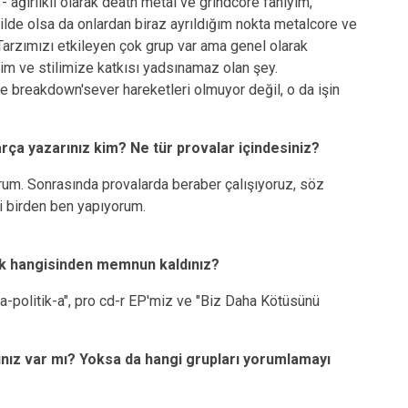
 ağırlıklı olarak death metal ve grindcore fanıyım,
lde olsa da onlardan biraz ayrıldığım nokta metalcore ve
Tarzımızı etkileyen çok grup var ama genel olarak
im ve stilimize katkısı yadsınamaz olan şey.
breakdown'sever hareketleri olmuyor değil, o da işin
arça yazarınız kim? Ne tür provalar içindesiniz?
orum. Sonrasında provalarda beraber çalışıyoruz, söz
i birden ben yapıyorum.
çok hangisinden memnun kaldınız?
politik-a", pro cd-r EP'miz ve "Biz Daha Kötüsünü
nız var mı? Yoksa da hangi grupları yorumlamayı