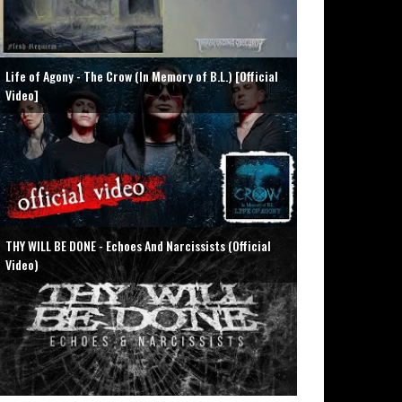
Life of Agony - The Crow (In Memory of B.L.) [Official
Video]
THY WILL BE DONE - Echoes And Narcissists (Official
Video)