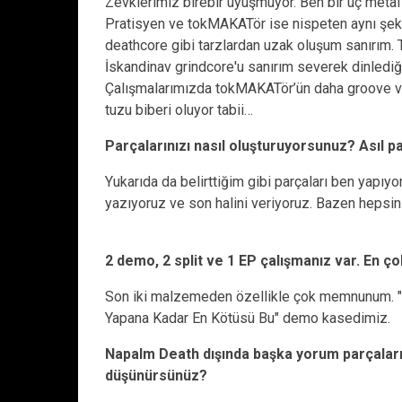
Zevklerimiz birebir uyuşmuyor. Ben bir uç metal -
Pratisyen ve tokMAKATör ise nispeten aynı şeki
deathcore gibi tarzlardan uzak oluşum sanırım. 
İskandinav grindcore'u sanırım severek dinlediğ
Çalışmalarımızda tokMAKATör’ün daha groove ve 
tuzu biberi oluyor tabii…
Parçalarınızı nasıl oluşturuyorsunuz? Asıl p
Yukarıda da belirttiğim gibi parçaları ben yapıy
yazıyoruz ve son halini veriyoruz. Bazen hepsin
2 demo, 2 split ve 1 EP çalışmanız var. En 
Son iki malzemeden özellikle çok memnunum. "a-
Yapana Kadar En Kötüsü Bu" demo kasedimiz.
Napalm Death dışında başka yorum parçaları
düşünürsünüz?