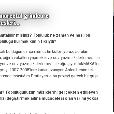
anorectal grindcore
esleri...
nıtabilir misiniz? Topluluk ne zaman ve nasıl bir
opluluğu kurmak kimin fikriydi?
eli bulduğumuz için rumuzlar kullanıyoruz; soruları
la, çığırtı vokalleri yapmakla ve söz yazımı / derlemesi ile
ıyor ve söz yazımı / derlemesi ile uğraşıyor. tokMAKATör
çmişi 2007-2008'lere kadar uzanıyor. Aslen benim tek
arımda tanıştığım Pratisyen'le bu projeyi gerçek bir grup
 mı? Topluluğunuzun müziklerini gerçekten etkileyen
ınızı değiştirmek adına mücadelesi olan var mı yoksa