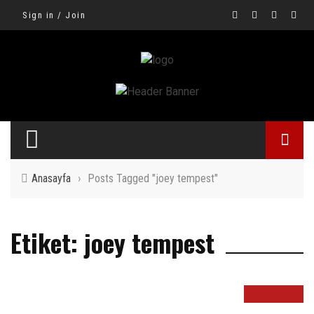
Sign in / Join
Anasayfa
›
Posts Tagged "joey tempest"
Etiket: joey tempest
8