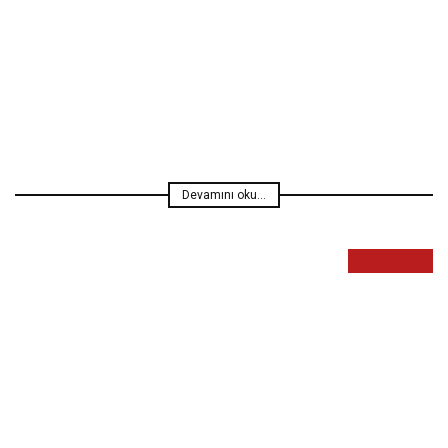
Yabancı Albüm
Baran Şahin
Devamını oku...
8.8
Yabancı Albüm
Baran Şahin